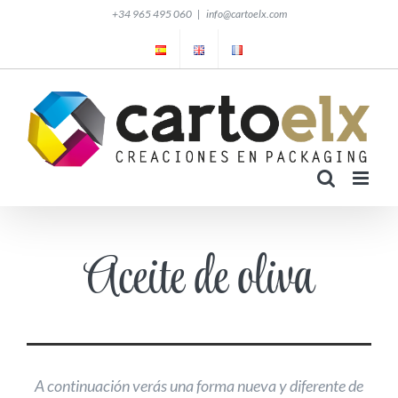
Saltar
+34 965 495 060
|
info@cartoelx.com
al
contenido
Aceite de oliva
A continuación verás una forma nueva y diferente de